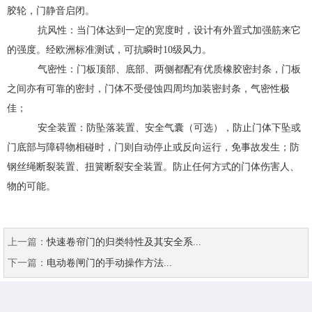
胶轮，门静音启闭。
抗风性：当门体达到一定的宽度时，设计有外置式加强筋来它
的强度。经欧洲标准测试，可抗瞬时10级风力。
气密性：门板顶部、底部、两侧都配有优质橡胶密封条，门板
之间亦有可靠的密封，门体不受侵蚀四周均加装密封条，气密性极
佳；
安全装置：防坠落装置、安全气囊（可选），防止门体下坠或
门底部与障碍物相碰时，门则自动停止或反向运行，免事故发生；防
钢丝绳断裂装置、扭簧断裂安全装置。防止任何方式的门体伤害人、
物的可能。
上一篇：
快速卷帘门的归类特性及其安全系...
下一篇：
电动卷闸门的手动操作方法...